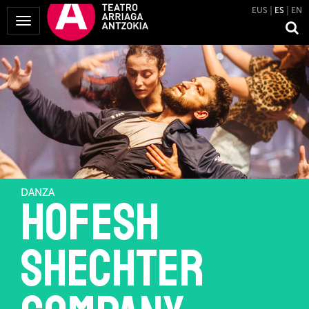
EUS
ES
EN
Mostrar
Menú
DANZA
Hofesh
Shechter