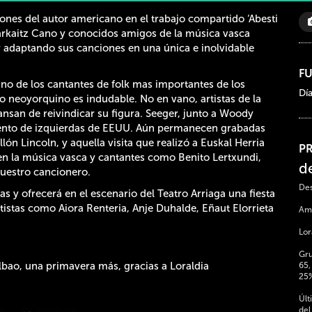
nes del autor americano en el trabajo compartido ‘Abesti
Harkaitz Cano y conocidos amigos de la música vasca
er adaptando sus canciones en una única e inolvidable
F
uno de los cantantes de folk mas importantes de los
Día
o neoyorquino es indudable. No en vano, artistas de la
ansan de reivindicar su figura. Seeger, junto a Woody
iento de izquierdas de EEUU. Aún permanecen grabadas
ón Lincoln, y aquella visita que realizó a Euskal Herria
P
 en la música vasca y cantantes como Benito Lertxundi,
d
uestro cancionero.
Des
s y ofrecerá en el escenario del Teatro Arriaga una fiesta
tistas como Aiora Renteria, Anje Duhalde, Eñaut Elorrieta
Ami
Lor
Gru
ilbao, una primavera más, gracias a Loraldia
65,
25
Últ
del