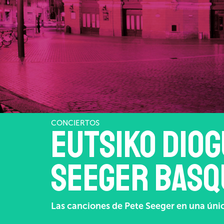
CONCIERTOS
Eutsiko diog
Seeger Basq
Las canciones de Pete Seeger en una únic