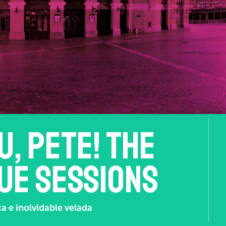
u, Pete! The
ue Sessions
a e inolvidable velada