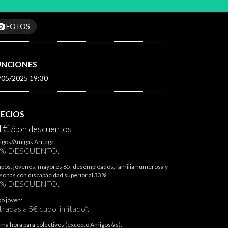
FOTOS
UNCIONES
/05/2025 19:30
RECIOS
1€
/con descuentos
gos/Amigas Arriaga:
5% DESCUENTO.
pos, jóvenes, mayores 65, desempleados, familia numerosa y
sonas con discapacidad superior al 33%:
0% DESCUENTO.
o joven:
tradas a 5€ cupo limitado*.
ima hora para colectivos (excepto Amigos/as):