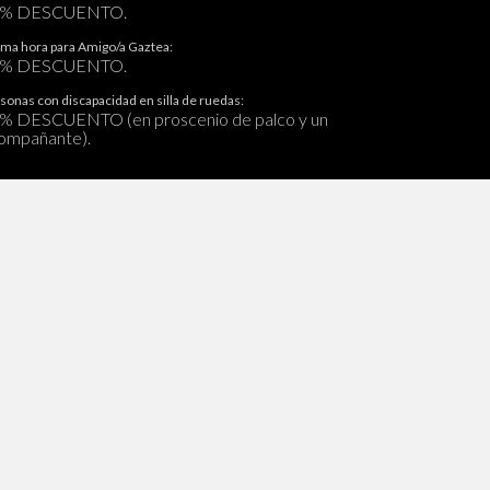
0% DESCUENTO.
ima hora para Amigo/a Gaztea:
0% DESCUENTO.
sonas con discapacidad en silla de ruedas:
% DESCUENTO (en proscenio de palco y un
ompañante).