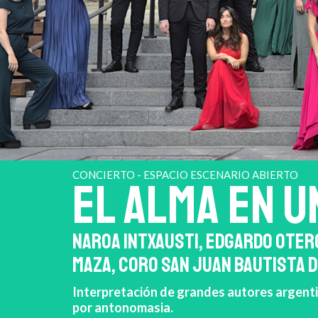
CONCIERTO - ESPACIO ESCENARIO ABIERTO
EL ALMA EN U
NAROA INTXAUSTI, EDGARDO OTERO
MAZA, CORO SAN JUAN BAUTISTA D
Interpretación de grandes autores argentin
por antonomasia.