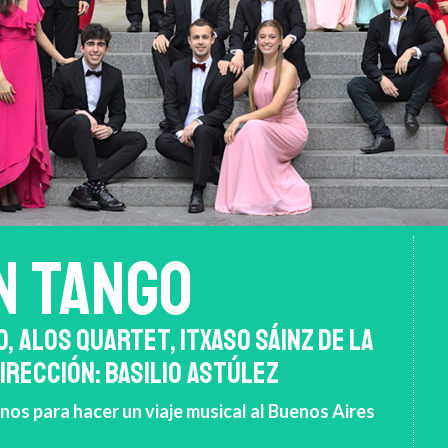
N TANGO
, ALOS QUARTET, ITXASO SÁINZ DE LA
IRECCIÓN: BASILIO ASTÚLEZ
os para hacer un viaje musical al Buenos Aires