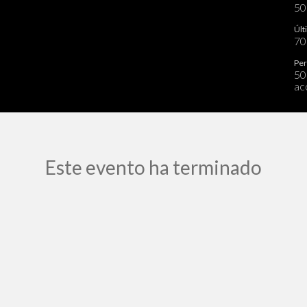
5
Últ
7
Per
50
ac
Este evento ha terminado