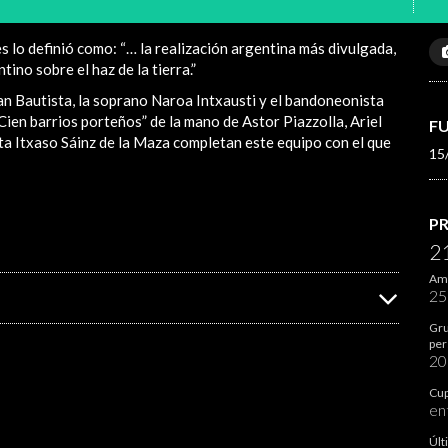
es lo definió como: “… la realización argentina más divulgada,
ino sobre el haz de la tierra.”
Juan Bautista, la soprano Naroa Intxausti y el bandoneonista
en barrios porteños” de la mano de Astor Piazzolla, Ariel
F
sta Itxaso Sáinz de la Maza completan este equipo con el que
15
P
2
Ami
2
Gru
per
2
Cup
en
Últ