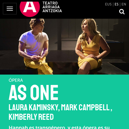
EUS
ES
EN
Mostrar
Menú
ÓPERA
As One
LAURA KAMINSKY, MARK CAMPBELL ,
KIMBERLY REED
Hannah es transgénero, y esta ópera es su